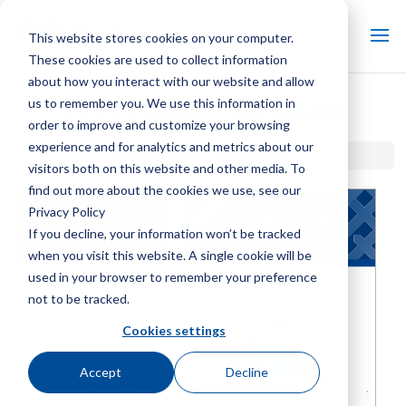
This website stores cookies on your computer.
These cookies are used to collect information
about how you interact with our website and allow
us to remember you. We use this information in
3000系列减速机工程数据和规格
order to improve and customize your browsing
experience and for analytics and metrics about our
首页 / 图书馆 /
3000系列减速机工程数据和规格
visitors both on this website and other media. To
find out more about the cookies we use, see our
Privacy Policy
If you decline, your information won’t be tracked
when you visit this website. A single cookie will be
used in your browser to remember your preference
not to be tracked.
Cookies settings
Accept
Decline