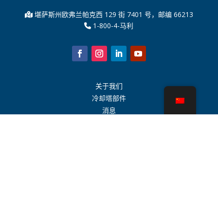
堪萨斯州欧弗兰帕克西 129 街 7401 号，邮编 66213
1-800-4-马利
关于我们
冷却塔部件
消息
可持续发展
水计算器
CoolSpec®
性能证明
什么是冷却塔？
SPX 科技
代表搜索