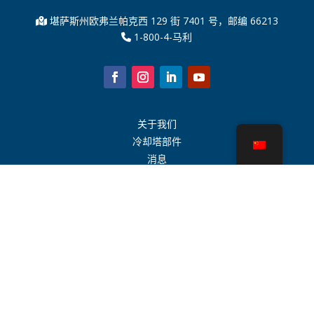
堪萨斯州欧弗兰帕克西 129 街 7401 号，邮编 66213
1-800-4-马利
关于我们
冷却塔部件
消息
可持续发展
水计算器
CoolSpec®
性能证明
什么是冷却塔？
SPX 科技
代表搜索