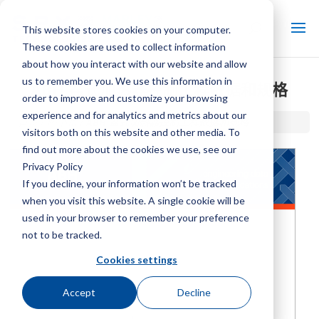
This website stores cookies on your computer.
These cookies are used to collect information
about how you interact with our website and allow
us to remember you. We use this information in
ABH 盆式加热器控制工程数据和规格
order to improve and customize your browsing
experience and for analytics and metrics about our
首页 / 图书馆 /
ABH 盆式加热器控制工程数据和规格
visitors both on this website and other media. To
find out more about the cookies we use, see our
Privacy Policy
If you decline, your information won’t be tracked
when you visit this website. A single cookie will be
used in your browser to remember your preference
not to be tracked.
Cookies settings
Accept
Decline