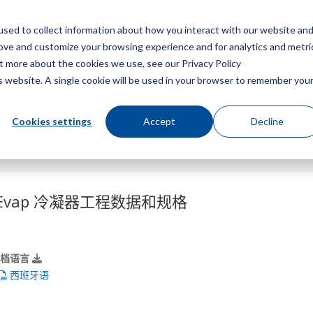
sed to collect information about how you interact with our website an
菜
rove and customize your browsing experience and for analytics and metri
ut more about the cookies we use, see our Privacy Policy
is website. A single cookie will be used in your browser to remember you
程数据和规格
Cookies settings
Accept
Decline
 Evap 冷凝器工程数据和规格
文档语言
西班牙语