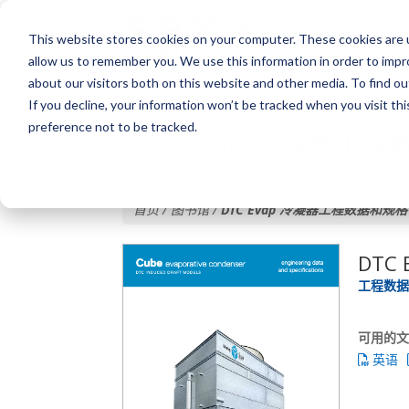
This website stores cookies on your computer. These cookies are u
allow us to remember you. We use this information in order to imp
about our visitors both on this website and other media. To find o
If you decline, your information won’t be tracked when you visit th
preference not to be tracked.
DTC Evap 冷凝器工
首页 / 图书馆 /
DTC Evap 冷凝器工程数据和规格
DTC
工程数据
可用的
英语