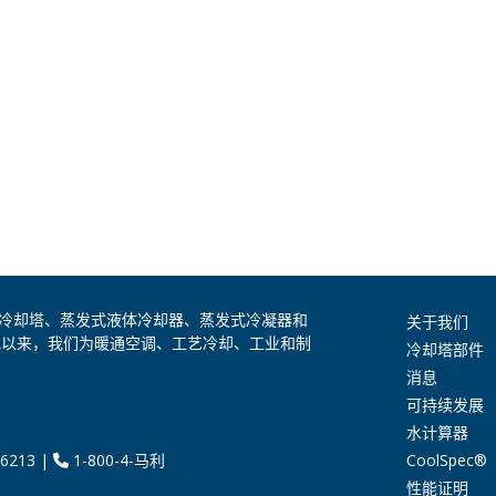
是全球领先的冷却塔、蒸发式液体冷却器、蒸发式冷凝器和
关于我们
纪以来，我们为暖通空调、工艺冷却、工业和制
冷却塔部件
消息
可持续发展
水计算器
CoolSpec®
6213
|
1-800-4-马利
性能证明