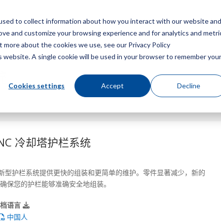
sed to collect information about how you interact with our website an
菜
rove and customize your browsing experience and for analytics and metri
ut more about the cookies we use, see our Privacy Policy
is website. A single cookie will be used in your browser to remember you
统
Cookies settings
Accept
Decline
NC 冷却塔护栏系统
的新型护栏系统提供更快的组装和更简单的维护。零件显著减少，新的
确保您的护栏能够准确安全地组装。
文档语言
中国人