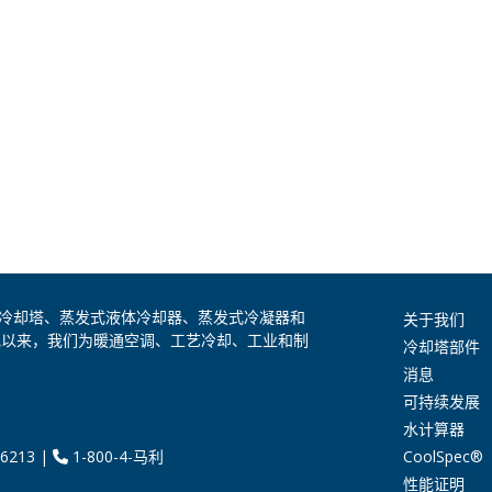
是全球领先的冷却塔、蒸发式液体冷却器、蒸发式冷凝器和
关于我们
纪以来，我们为暖通空调、工艺冷却、工业和制
冷却塔部件
消息
可持续发展
水计算器
CoolSpec®
6213
|
1-800-4-马利
性能证明