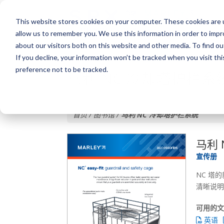
This website stores cookies on your computer. These cookies are u
allow us to remember you. We use this information in order to imp
about our visitors both on this website and other media. To find o
If you decline, your information won’t be tracked when you visit th
preference not to be tracked.
马利 NC 冷却塔护栏系
首页 / 图书馆 /
马利 NC 冷却塔护栏系统
马利 
宣传册
NC 塔
清晰说明
可用的
英语