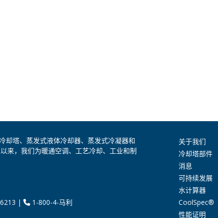
是全球领先的冷却塔、蒸发式液体冷却器、蒸发式冷凝器和
关于我们
纪以来，我们为暖通空调、工艺冷却、工业和制
冷却塔部件
消息
可持续发展
水计算器
CoolSpec®
6213
|
1-800-4-马利
性能证明