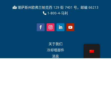
堪萨斯州欧弗兰帕克西 129 街 7401 号，邮编 66213
1-800-4-马利
关于我们
冷却塔部件
消息
可持续发展
水计算器
CoolSpec®
性能证明
什么是冷却塔？
SPX 科技
代表搜索