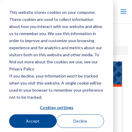
This website stores cookies on your computer.
These cookies are used to collect information
about how you interact with our website and allow
us to remember you. We use this information in
马利 Flash 横流填充
order to improve and customize your browsing
experience and for analytics and metrics about our
首页 / 图书馆 /
马利 Flash 横流填充
visitors both on this website and other media. To
find out more about the cookies we use, see our
Privacy Policy
If you decline, your information won’t be tracked
when you visit this website. A single cookie will be
used in your browser to remember your preference
not to be tracked.
Cookies settings
Accept
Decline