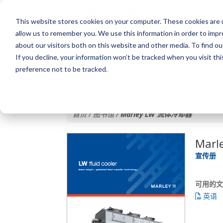
This website stores cookies on your computer. These cookies are u
allow us to remember you. We use this information in order to imp
about our visitors both on this website and other media. To find o
If you decline, your information won’t be tracked when you visit th
preference not to be tracked.
Marley LW 流体冷却器
首页 / 图书馆 /
Marley LW 流体冷却器
Mar
宣传册
可用的
英语