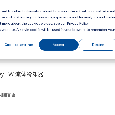
sed to collect information about how you interact with our website an
菜
rove and customize your browsing experience and for analytics and metri
ut more about the cookies we use, see our Privacy Policy
is website. A single cookie will be used in your browser to remember you
Cookies settings
Accept
Decline
ley LW 流体冷却器
文档语言