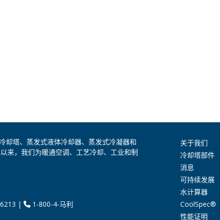
是全球领先的冷却塔、蒸发式液体冷却器、蒸发式冷凝器和
关于我们
纪以来，我们为暖通空调、工艺冷却、工业和制
冷却塔部件
消息
可持续发展
水计算器
CoolSpec®
6213
|
1-800-4-马利
性能证明