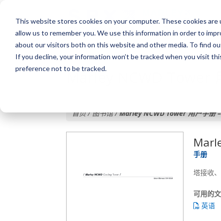
This website stores cookies on your computer. These cookies are u
allow us to remember you. We use this information in order to imp
about our visitors both on this website and other media. To find o
If you decline, your information won’t be tracked when you visit th
preference not to be tracked.
Marley NCWD Tow
首页 / 图书馆 /
Marley NCWD Tower 用户手册
Mar
手册
塔接收、
可用的
英语