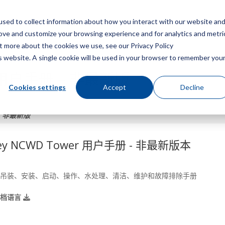
sed to collect information about how you interact with our website an
菜
rove and customize your browsing experience and for analytics and metri
ut more about the cookies we use, see our Privacy Policy
is website. A single cookie will be used in your browser to remember you
er 用户手册 – 非最新版
Cookies settings
Accept
Decline
 – 非最新版
ley NCWD Tower 用户手册 - 非最新版本
吊装、安装、启动、操作、水处理、清洁、维护和故障排除手册
文档语言