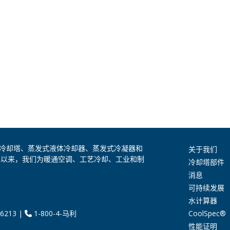
是全球领先的冷却塔、蒸发式液体冷却器、蒸发式冷凝器和
关于我们
纪以来，我们为暖通空调、工艺冷却、工业和制
冷却塔部件
消息
可持续发展
水计算器
CoolSpec®
6213
|
1-800-4-马利
性能证明