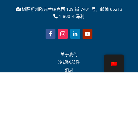
堪萨斯州欧弗兰帕克西 129 街 7401 号，邮编 66213
1-800-4-马利
关于我们
冷却塔部件
消息
可持续发展
水计算器
CoolSpec®
性能证明
什么是冷却塔？
SPX 科技
代表搜索