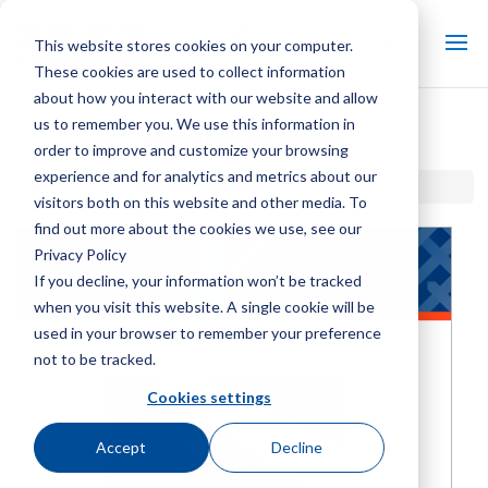
This website stores cookies on your computer.
These cookies are used to collect information
about how you interact with our website and allow
us to remember you. We use this information in
马利 NS7 逆流喷嘴
order to improve and customize your browsing
experience and for analytics and metrics about our
首页 / 图书馆 /
马利 NS7 逆流喷嘴
visitors both on this website and other media. To
find out more about the cookies we use, see our
Privacy Policy
If you decline, your information won’t be tracked
when you visit this website. A single cookie will be
used in your browser to remember your preference
not to be tracked.
Cookies settings
Accept
Decline