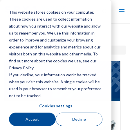
This website stores cookies on your computer.
These cookies are used to collect information
about how you interact with our website and allow
us to remember you. We use this information in
®
马利
OlympusMAX™
order to improve and customize your browsing
experience and for analytics and metrics about our
®
首页 / 图书馆 /
马利
OlympusMAX™
visitors both on this website and other media. To
find out more about the cookies we use, see our
Privacy Policy
If you decline, your information won’t be tracked
when you visit this website. A single cookie will be
used in your browser to remember your preference
not to be tracked.
Cookies settings
Accept
Decline