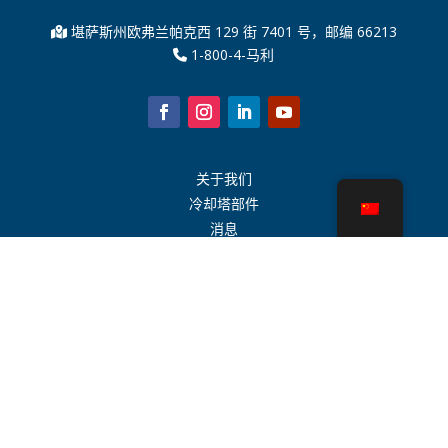
堪萨斯州欧弗兰帕克西 129 街 7401 号，邮编 66213
1-800-4-马利
关于我们
冷却塔部件
消息
可持续发展
水计算器
CoolSpec®
性能证明
什么是冷却塔？
SPX 科技
代表搜索