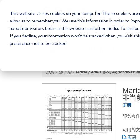
This website stores cookies on your computer. These cookies are u
allow us to remember you. We use this information in order to imp
about our visitors both on this website and other media. To find o
If you decline, your information won’t be tracked when you visit th
preference not to be tracked.
Marley 4800 系列 A
首页 / 图书馆 /
Marley 4800 系列 Aquatow
Marl
非当
手册
服务零件
可用的
英语