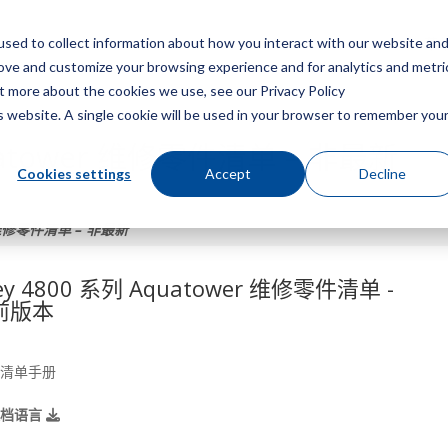
sed to collect information about how you interact with our website an
菜
rove and customize your browsing experience and for analytics and metri
ut more about the cookies we use, see our Privacy Policy
is website. A single cookie will be used in your browser to remember you
quatower 维修零件清单 – 非最新
Cookies settings
Accept
Decline
er 维修零件清单 – 非最新
ey 4800 系列 Aquatower 维修零件清单 -
前版本
清单手册
文档语言