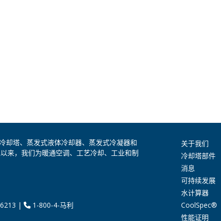
是全球领先的冷却塔、蒸发式液体冷却器、蒸发式冷凝器和
关于我们
纪以来，我们为暖通空调、工艺冷却、工业和制
冷却塔部件
消息
可持续发展
水计算器
CoolSpec®
6213
|
1-800-4-马利
性能证明