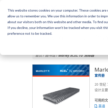
This website stores cookies on your computer. These cookies are u
allow us to remember you. We use this information in order to imp
about our visitors both on this website and other media. To find o
If you decline, your information won’t be tracked when you visit th
preference not to be tracked.
Marley XCEL TU 消除
首页 / 图书馆 /
Marley XCEL TU 消除器
Marl
宣传册
20 世
设计主要
可用的
英语