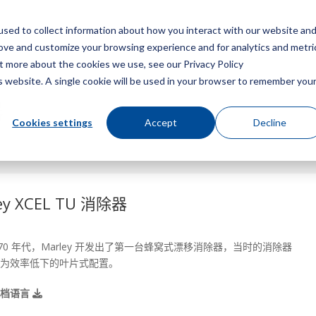
sed to collect information about how you interact with our website an
菜
rove and customize your browsing experience and for analytics and metri
ut more about the cookies we use, see our Privacy Policy
is website. A single cookie will be used in your browser to remember you
器
Cookies settings
Accept
Decline
ey XCEL TU 消除器
纪 70 年代，Marley 开发出了第一台蜂窝式漂移消除器，当时的消除器
为效率低下的叶片式配置。
文档语言