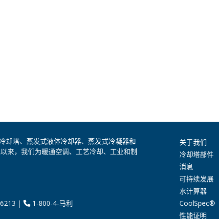
是全球领先的冷却塔、蒸发式液体冷却器、蒸发式冷凝器和
关于我们
纪以来，我们为暖通空调、工艺冷却、工业和制
冷却塔部件
消息
可持续发展
水计算器
CoolSpec®
6213
|
1-800-4-马利
性能证明