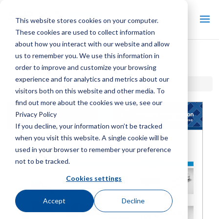
This website stores cookies on your computer.
These cookies are used to collect information
about how you interact with our website and allow
us to remember you. We use this information in
SGS 制冷产品线
order to improve and customize your browsing
experience and for analytics and metrics about our
首页 / 图书馆 /
SGS 制冷产品线
visitors both on this website and other media. To
find out more about the cookies we use, see our
Privacy Policy
If you decline, your information won’t be tracked
when you visit this website. A single cookie will be
used in your browser to remember your preference
not to be tracked.
Cookies settings
Accept
Decline