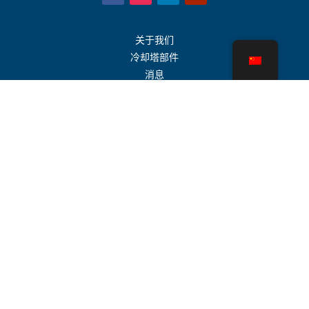
关于我们
冷却塔部件
消息
可持续发展
水计算器
CoolSpec®
性能证明
什么是冷却塔？
SPX 科技
代表搜索
接触
职业
使用条款
曲奇饼
隐私政策