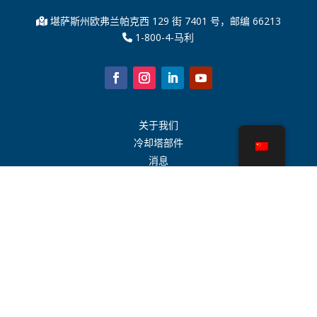
堪萨斯州欧弗兰帕克西 129 街 7401 号，邮编 66213
1-800-4-马利
关于我们
冷却塔部件
消息
可持续发展
水计算器
CoolSpec®
性能证明
什么是冷却塔？
SPX 科技
代表搜索