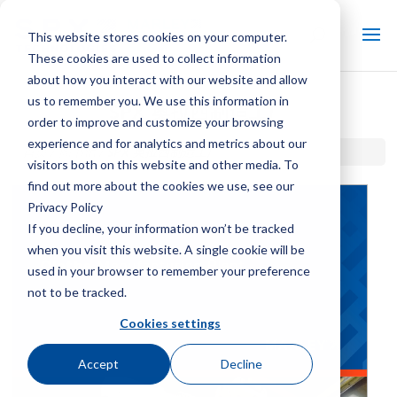
This website stores cookies on your computer.
These cookies are used to collect information
about how you interact with our website and allow
us to remember you. We use this information in
SPX 奥拉西制造工厂
order to improve and customize your browsing
experience and for analytics and metrics about our
首页 / 图书馆 /
SPX 奥拉西制造工厂
visitors both on this website and other media. To
find out more about the cookies we use, see our
Privacy Policy
If you decline, your information won’t be tracked
when you visit this website. A single cookie will be
used in your browser to remember your preference
not to be tracked.
Cookies settings
Accept
Decline