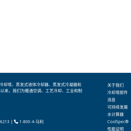
是全球领先的冷却塔、蒸发式液体冷却器、蒸发式冷凝器和
关于我们
纪以来，我们为暖通空调、工艺冷却、工业和制
冷却塔部件
消息
可持续发展
水计算器
CoolSpec®
6213
|
1-800-4-马利
性能证明