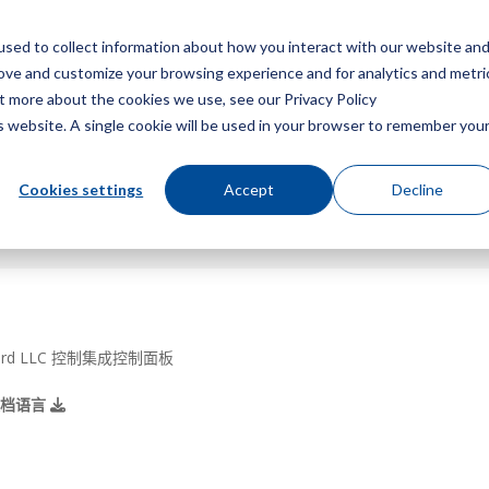
sed to collect information about how you interact with our website an
菜
rove and customize your browsing experience and for analytics and metri
ut more about the cookies we use, see our Privacy Policy
is website. A single cookie will be used in your browser to remember you
Cookies settings
Accept
Decline
Gard LLC 控制集成控制面板
文档语言