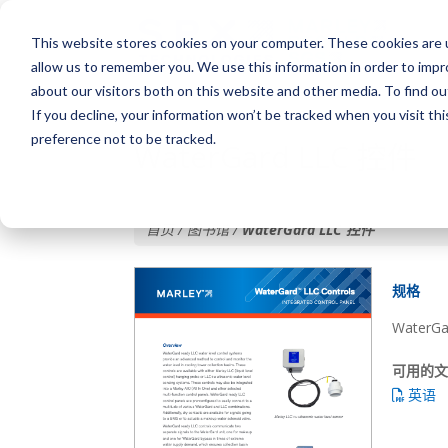
This website stores cookies on your computer. These cookies are u
allow us to remember you. We use this information in order to imp
about our visitors both on this website and other media. To find o
If you decline, your information won’t be tracked when you visit th
preference not to be tracked.
WaterGard LLC 控件
首页 / 图书馆 /
WaterGard LLC 控件
规格
Water
可用的
英语