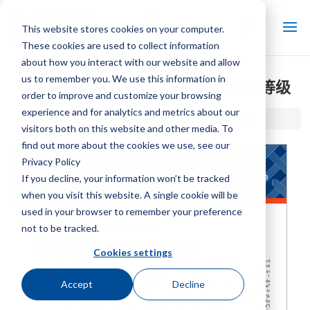
This website stores cookies on your computer.
These cookies are used to collect information
about how you interact with our website and allow
us to remember you. We use this information in
Marley 的与众不同之处 – 红木木材等级
order to improve and customize your browsing
experience and for analytics and metrics about our
首页 / 图书馆 /
Marley 的与众不同之处 – 红木木材等级
visitors both on this website and other media. To
find out more about the cookies we use, see our
Privacy Policy
If you decline, your information won’t be tracked
when you visit this website. A single cookie will be
used in your browser to remember your preference
not to be tracked.
Cookies settings
Accept
Decline