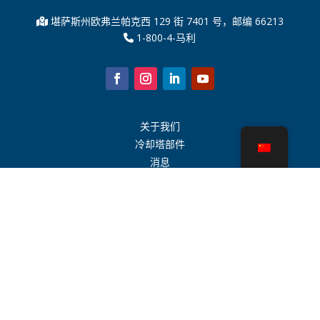
堪萨斯州欧弗兰帕克西 129 街 7401 号，邮编 66213
1-800-4-马利
关于我们
冷却塔部件
消息
可持续发展
水计算器
CoolSpec®
性能证明
什么是冷却塔？
SPX 科技
代表搜索