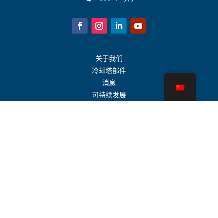
关于我们
冷却塔部件
消息
可持续发展
水计算器
CoolSpec®
性能证明
什么是冷却塔？
SPX 科技
代表搜索
接触
职业