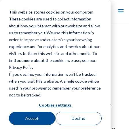
This website stores cookies on your computer.
These cookies are used to collect information
about how you interact with our website and allow
us to remember you. We use this information in
Marley NC Alpha 工程数据和
order to improve and customize your browsing
规格
experience and for analytics and metrics about our
visitors both on this website and other media. To
NC 冷却塔马利替换零件
find out more about the cookies we use, see our
Privacy Policy
Cube BT 蒸发式冷凝器 IOM
If you decline, your information won’t be tracked
用户手册
when you visit this website. A single cookie will be
used in your browser to remember your preference
SGS PR系列单元冷却器
not to be tracked.
SGS FL系列离心式产品冷却器
Cookies settings
SGS FL 系列 IOM 用户手册
Accept
Decline