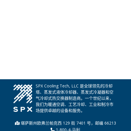
SPX Cooling Tech, LLC 是全球领先的冷却
塔、蒸发式液体冷却器、蒸发式冷凝器和空
气冷却式热交换器制造商。一个世纪以来，
我们为暖通空调、工艺冷却、工业和制冷市
场提供卓越的设备和服务。
堪萨斯州欧弗兰帕克西 129 街 7401 号，邮编 66213
1-800-4-马利