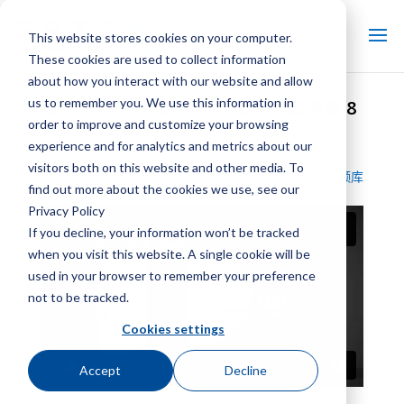
This website stores cookies on your computer.
These cookies are used to collect information
about how you interact with our website and allow
us to remember you. We use this information in
如何安装 Marley® NC® 冷却塔第 8
order to improve and customize your browsing
集：箱式梯子护栏
experience and for analytics and metrics about our
visitors both on this website and other media. To
返回视频库
find out more about the cookies we use, see our
Privacy Policy
If you decline, your information won’t be tracked
when you visit this website. A single cookie will be
used in your browser to remember your preference
not to be tracked.
Cookies settings
Accept
Decline