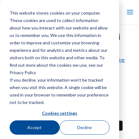
This website stores cookies on your computer.
These cookies are used to collect information
about how you interact with our website and allow
us to remember you. We use this information in
Marley LLC 水位控制第 6 部分 – 面
order to improve and customize your browsing
板故障排除
experience and for analytics and metrics about our
visitors both on this website and other media. To
返回视频库
find out more about the cookies we use, see our
Privacy Policy
If you decline, your information won’t be tracked
when you visit this website. A single cookie will be
used in your browser to remember your preference
not to be tracked.
Cookies settings
Accept
Decline