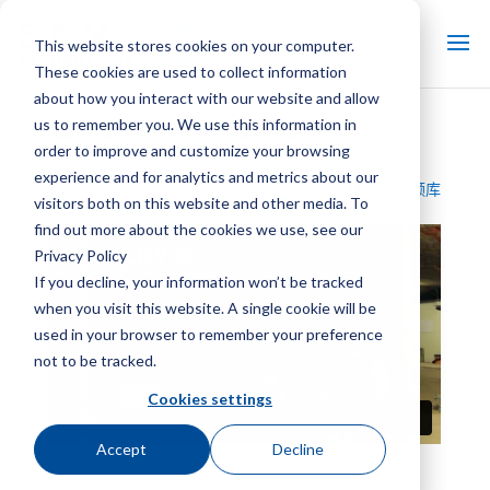
This website stores cookies on your computer.
These cookies are used to collect information
about how you interact with our website and allow
us to remember you. We use this information in
Marley MBX 冷却塔填充包
order to improve and customize your browsing
experience and for analytics and metrics about our
返回视频库
visitors both on this website and other media. To
find out more about the cookies we use, see our
Privacy Policy
If you decline, your information won’t be tracked
when you visit this website. A single cookie will be
used in your browser to remember your preference
not to be tracked.
Cookies settings
Accept
Decline