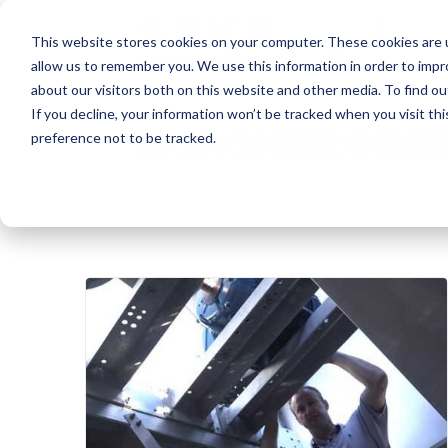
This website stores cookies on your computer. These cookies are u
allow us to remember you. We use this information in order to imp
about our visitors both on this website and other media. To find o
If you decline, your information won’t be tracked when you visit th
SPX冷却技术视频
preference not to be tracked.