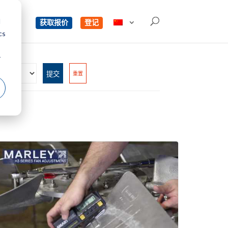
d
单
获取报价
登记
cs
r
重置