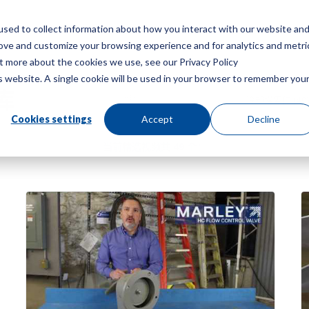
sed to collect information about how you interact with our website an
菜
rove and customize your browsing experience and for analytics and metri
ut more about the cookies we use, see our Privacy Policy
is website. A single cookie will be used in your browser to remember you
库
Cookies settings
Accept
Decline
当前精选视频共 49 个：