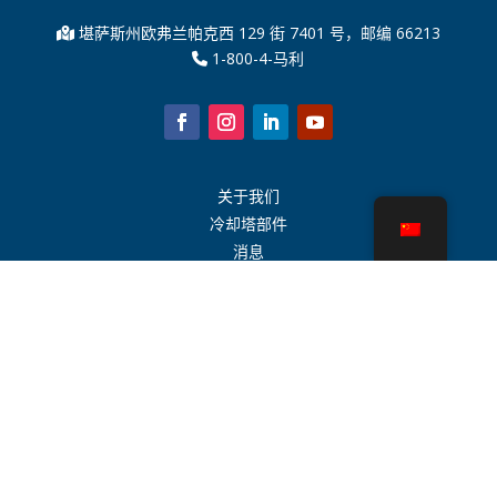
堪萨斯州欧弗兰帕克西 129 街 7401 号，邮编 66213
1-800-4-马利
关于我们
冷却塔部件
消息
可持续发展
水计算器
CoolSpec®
性能证明
什么是冷却塔？
SPX 科技
代表搜索