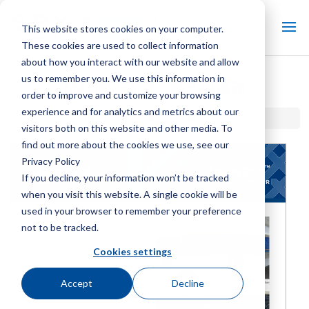
This website stores cookies on your computer.
These cookies are used to collect information
about how you interact with our website and allow
us to remember you. We use this information in
MarleyGard™ 盆式过滤器
order to improve and customize your browsing
experience and for analytics and metrics about our
首页 / 图书馆 /
MarleyGard™ 盆式过滤器
visitors both on this website and other media. To
find out more about the cookies we use, see our
Privacy Policy
If you decline, your information won’t be tracked
when you visit this website. A single cookie will be
used in your browser to remember your preference
not to be tracked.
Cookies settings
Accept
Decline