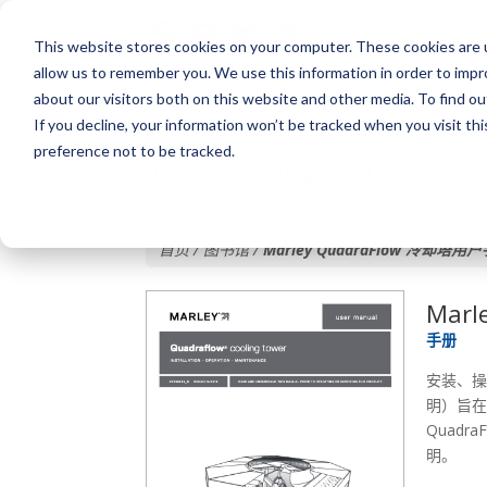
This website stores cookies on your computer. These cookies are u
allow us to remember you. We use this information in order to imp
about our visitors both on this website and other media. To find o
If you decline, your information won’t be tracked when you visit th
preference not to be tracked.
Marley QuadraFl
首页 / 图书馆 /
Marley QuadraFlow 冷却塔用
Mar
手册
安装、操
明）旨在
Quad
明。