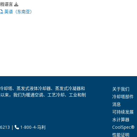
文档语言
英语（东南亚）
是全球领先的冷却塔、蒸发式液体冷却器、蒸发式冷凝器和
关于我们
纪以来，我们为暖通空调、工艺冷却、工业和制
冷却塔部件
消息
可持续发展
水计算器
CoolSpec®
6213
|
1-800-4-马利
性能证明