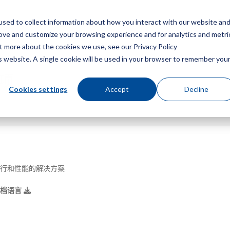
sed to collect information about how you interact with our website an
菜
rove and customize your browsing experience and for analytics and metri
ut more about the cookies we use, see our Privacy Policy
is website. A single cookie will be used in your browser to remember you
选项
Cookies settings
Accept
Decline
行和性能的解决方案
文档语言