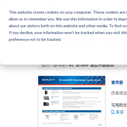
This website stores cookies on your computer. These cookies are u
allow us to remember you. We use this information in order to imp
about our visitors both on this website and other media. To find o
If you decline, your information won’t be tracked when you visit th
preference not to be tracked.
NC 和 MHF 售后升级
首页 / 图书馆 /
NC 和 MHF 售后升级选项
宣传册
改善塔运
可用的
英语