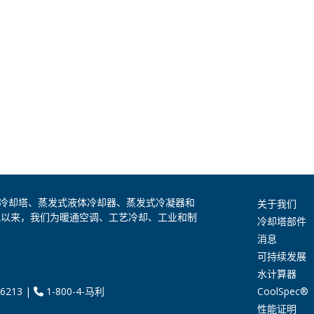
是全球领先的冷却塔、蒸发式液体冷却器、蒸发式冷凝器和
关于我们
纪以来，我们为暖通空调、工艺冷却、工业和制
冷却塔部件
消息
可持续发展
水计算器
CoolSpec®
6213
|
1-800-4-马利
性能证明