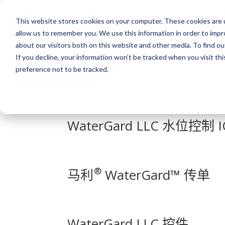
This website stores cookies on your computer. These cookies are u
allow us to remember you. We use this information in order to imp
about our visitors both on this website and other media. To find o
If you decline, your information won’t be tracked when you visit th
preference not to be tracked.
WaterGard LLC+u 水位
WaterGard LLC 水位控制
®
马利
WaterGard™ 传单
WaterGard LLC 控件