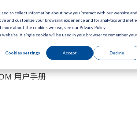
sed to collect information about how you interact with our website an
菜
rove and customize your browsing experience and for analytics and metri
ut more about the cookies we use, see our Privacy Policy
is website. A single cookie will be used in your browser to remember you
控制 IOM 用户手册
Cookies settings
Accept
Decline
 IOM 用户手册