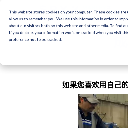
This website stores cookies on your computer. These cookies are u
allow us to remember you. We use this information in order to imp
about our visitors both on this website and other media. To find o
If you decline, your information won’t be tracked when you visit th
preference not to be tracked.
如果您喜欢用自己