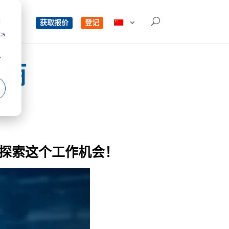
d
单
获取报价
登记
cs
r
商
探索这个工作机会！