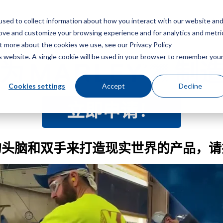
sed to collect information about how you interact with our website an
菜
rove and customize your browsing experience and for analytics and metri
ut more about the cookies we use, see our Privacy Policy
is website. A single cookie will be used in your browser to remember you
成为
制造
Cookies settings
Accept
Decline
立即申请！
的头脑和双手来打造现实世界的产品，请