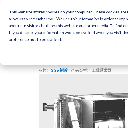
This website stores cookies on your computer. These cookies are u
allow us to remember you. We use this information in order to imp
about our visitors both on this website and other media. To find o
If you decline, your information won’t be tracked when you visit th
SGS C
preference not to be tracked.
品牌：
SGS 制冷
| 产品类型：
工业蒸发器