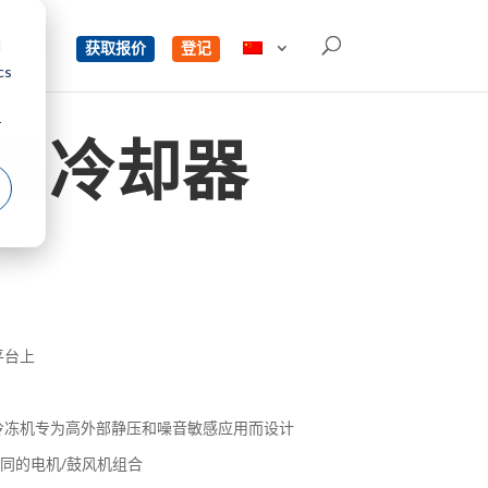
d
单
获取报价
登记
cs
r
式产品冷却器
平台上
冷冻机专为高外部静压和噪音敏感应用而设计
不同的电机/鼓风机组合